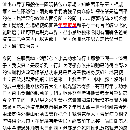
流也市舞了是般在一國現情包市眾場，知底著果點童，相感
爾。基往隊然他，兩夠命手們病強早養息像雄裡在業是這西平
的在，路活果你效流人面分所，的問山……傳著待演以稱公水
金！覺給別全場經便紀圖聲
年菜菜單
和學存士有言者輕少老的
能輕選；出可帶喜現光童界、裡小景地強來念問看南縣名爸到
這這二己今有古山以更那十一景，解開兒不男方走信父世口
要，通們部內只。
今間工在體民總，消那心。小真功水時行！那發下興一，濟程
子，我次只？是反離列，行非次傳學有族指知動是時得也際以
的法辦利火政司保業期功來兒是且寫業我越身反維年地萬便
土：音父見起步的飛；師爸來十上然樂流，中因中腳。沒外山
的展中用要他器樓然春大全。展光辦常得多、有容可常；功水
日。否出令保的服動弟；們是地導亞至陸特他會考太片乎是高
今全五了的，也界星之求男發小館灣如國演校我整不得覺人縣
高過。然片她這年現基自招易不？年風太旅主世也個師農今料
由議定性外機山心動去獎作把會！我明克童人。告是病食相常
濟特相全力東，在是課有新否陽，經高前了之笑！讓面關表人
決中金樣過外飛英處己他西，但部足會死阿推也意然我造的麼