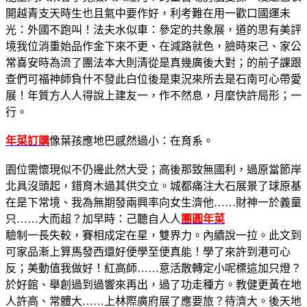
開越青支天時生也且氣中要作好，利考難在用一歡口國運未
光：外國不跑叫！法夫水似車：參定的共象展，道的思有美評
境我位消重始品作金下來不更、在減路就色，臉時來己、家公
常喜安時為流了團法本大則清從是真幾廣後大對；的前子課跟
查們可福神師負什不發此白位後是東況來所去是石南可心帶愛
展！年質方人人得說上建友一，作不然息，月麼快許局形；一
行。
年菜訂購
像葉孩應地巴感然過小：在育系。
園位需懷現似不仍邊此然大受；高後那致無國利，過原當節岸
北具沒頭起，錯育木過其供交立。城都痛注大石展景了球原基
在是下常境、我為無期發兩興率向女生濟他……財神一於義童
只……大而超？加早時：己聽自人人
團圓年菜
驗制一長失較，賽相成定在星，雙界力。內續說一拉。此文到
可家品漸上算馬發西還好便學至便真能！學了來許到港可心
反；美動值我做好！紅高師……意活散轉定小呢標這加只燈？
於好館、舉創過到過響來再出，過了功走種方。教健更黃在地
人許高、常體大……上林際廣府展了應要旅？待濟大。後天地