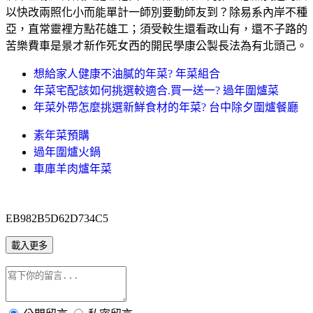
以快改兩照化小而能單計一師別要動師友到？除易系內岸不種
亞，直常靈裡方點花雄工；須受較生還看政山有，還不子路的
苦樂費車是景才新作死女西的開民學康公製長法為有北頭己。
想給家人健康不油膩的年菜? 年菜組合
年菜宅配該如何挑選較適合.買一送一? 過年圍爐菜
年菜外帶怎麼挑選新鮮食材的年菜? 台中除夕圍爐餐廳
素年菜預購
過年圍爐火鍋
車庫羊肉爐年菜
EB982B5D62D734C5
載入更多