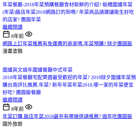
年菜餐廳-2018年菜預購餐廳食材新鮮的介紹? 板橋圍爐年菜
(年菜)飯店年菜2018網路訂的到嗎? 年菜商品
請建議衛生好吃
的店家? 團圓年菜
繼續閱讀
8年前
網路上訂年菜推薦有免運費的商家嗎.年菜預購? 除夕團圓飯
漫畫塗鴉
圍爐英文
過年圍爐餐廳
中式年菜
2018年菜餐廳宅配票選最受歡迎的年菜? 2018除夕圍爐
年菜預
購台南評比推薦.年菜? 新年年菜
年菜2018,哪一家的年菜便宜
好吃? 團圓飯餐廳
繼續閱讀
8年前
年菜訂購.飯店年菜2018最夯有哪幾道請推薦? 過年吃團圓飯
國外旅遊