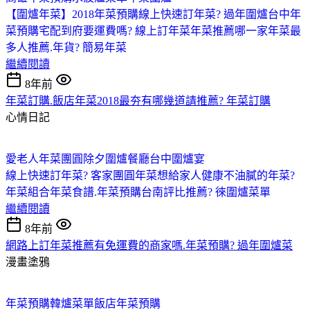
【圍爐年菜】2018年菜預購線上快速訂年菜? 過年圍爐台中
年
菜預購宅配到府要運費嗎? 線上訂年菜
年菜推薦哪一家年菜最
多人推薦.年貨? 簡易年菜
繼續閱讀
8年前
年菜訂購.飯店年菜2018最夯有哪幾道請推薦? 年菜訂購
心情日記
愛老人年菜團圓
除夕圍爐餐廳
台中圍爐宴
線上快速訂年菜? 客家團圓年菜
想給家人健康不油膩的年菜?
年菜組合
年菜食譜.年菜預購台南評比推薦? 徠圍爐菜單
繼續閱讀
8年前
網路上訂年菜推薦有免運費的商家嗎.年菜預購? 過年圍爐菜
漫畫塗鴉
年菜預購
韓爐菜單
飯店年菜預購