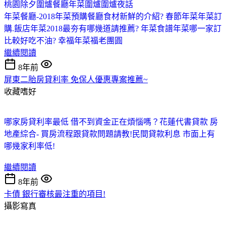
桃園除夕圍爐餐廳
年菜圍爐
圍爐夜話
年菜餐廳-2018年菜預購餐廳食材新鮮的介紹? 春節年菜
年菜訂
購.飯店年菜2018最夯有哪幾道請推薦? 年菜食譜
年菜哪一家訂
比較好吃不油? 幸福年菜福老團圓
繼續閱讀
8年前
屏東二胎房貸利率 免保人優惠專案推薦~
收藏嗜好
哪家房貸利率最低 借不到資金正在煩惱嗎？
花蓮代書貸款 房
地產綜合- 買房流程跟貸款問題請教!
民間貸款利息 市面上有
哪幾家利率低!
繼續閱讀
8年前
卡債 銀行審核最注重的項目!
攝影寫真