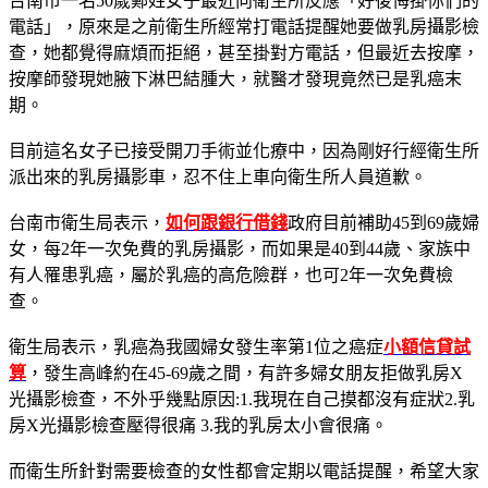
台南市一名50歲鄭姓女子最近向衛生所反應「好後悔掛你們的
電話」，原來是之前衛生所經常打電話提醒她要做乳房攝影檢
查，她都覺得麻煩而拒絕，甚至掛對方電話，但最近去按摩，
按摩師發現她腋下淋巴結腫大，就醫才發現竟然已是乳癌末
期。
目前這名女子已接受開刀手術並化療中，因為剛好行經衛生所
派出來的乳房攝影車，忍不住上車向衛生所人員道歉。
台南市衛生局表示，
如何跟銀行借錢
政府目前補助45到69歲婦
女，每2年一次免費的乳房攝影，而如果是40到44歲、家族中
有人罹患乳癌，屬於乳癌的高危險群，也可2年一次免費檢
查。
衛生局表示，乳癌為我國婦女發生率第1位之癌症
小額信貸試
算
，發生高峰約在45-69歲之間，有許多婦女朋友拒做乳房X
光攝影檢查，不外乎幾點原因:1.我現在自己摸都沒有症狀2.乳
房X光攝影檢查壓得很痛 3.我的乳房太小會很痛。
而衛生所針對需要檢查的女性都會定期以電話提醒，希望大家