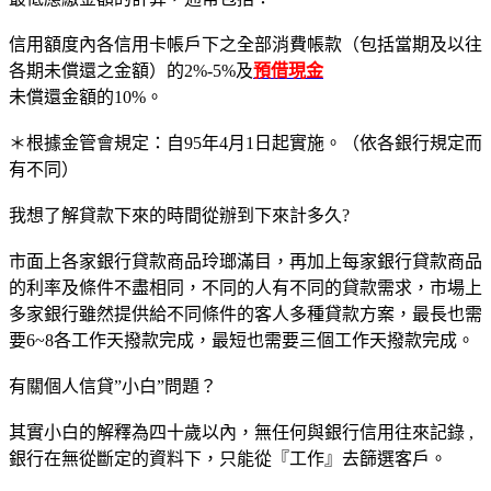
信用額度內各信用卡帳戶下之全部消費帳款（包括當期及以往
各期未償還之金額）的2%-5%及
預借現金
未償還金額的10%。
＊根據金管會規定：自95年4月1日起實施。（依各銀行規定而
有不同）
我想了解貸款下來的時間從辦到下來計多久?
市面上各家銀行貸款商品玲瑯滿目，再加上每家銀行貸款商品
的利率及條件不盡相同，不同的人有不同的貸款需求，市場上
多家銀行雖然提供給不同條件的客人多種貸款方案，最長也需
要6~8各工作天撥款完成，最短也需要三個工作天撥款完成。
有關個人信貸”小白”問題？
其實小白的解釋為四十歲以內，無任何與銀行信用往來記錄 ,
銀行在無從斷定的資料下，只能從『工作』去篩選客戶。