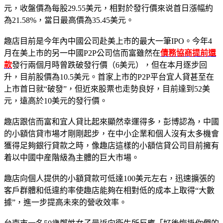
元，收盤價為每股29.55美元，相對於發行價來说首日漲幅約
為21.58%，當日最高價為35.45美元。
趣店目前是今年內中國公司赴美上市的最大一筆IPO。今年4
月在美上市的另一中國P2P公司信而富雖然在
債務協商提前還
款
發行兩個月時曾跌破發行價（6美元），但在本月逐步回
升，目前股價為10.5美元。首家上市的P2P平台宜人貸甚至在
上市首日就“破發”，但近來股票也走勢良好，目前達到52美
元，遠高於10美元的發行價。
趣店跟信而富和宜人貸比起來顯然幸運得多，彭博認為，中國
的小額信貸市場才剛剛起步，在中小企業和個人沒有太多機會
獲得足夠銀行貸款之時，像趣店這樣的小額信貸公司目前擁有
着以中國中産階級為主體的巨大市場。
趣店向個人提供的小額貸款可低達100美元左右，迅速擴張的
客戶群體和低違約率使趣店能夠在相對低的成本上取得“大數
據”，進一步提高未來的營收效率。