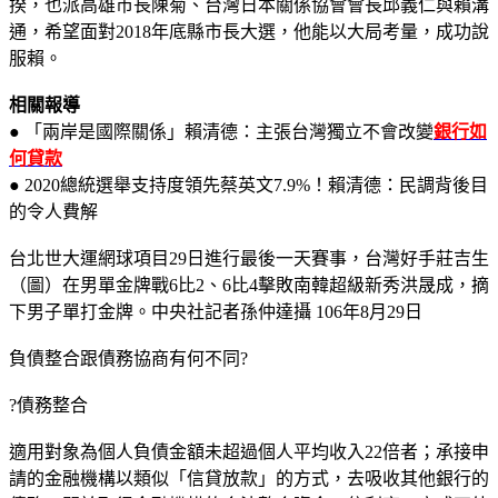
揆，也派高雄市長陳菊、台灣日本關係協會會長邱義仁與賴溝
通，希望面對2018年底縣市長大選，他能以大局考量，成功說
服賴。
相關報導
● 「兩岸是國際關係」賴清德：主張台灣獨立不會改變
銀行如
何貸款
● 2020總統選舉支持度領先蔡英文7.9%！賴清德：民調背後目
的令人費解
台北世大運網球項目29日進行最後一天賽事，台灣好手莊吉生
（圖）在男單金牌戰6比2、6比4擊敗南韓超級新秀洪晟成，摘
下男子單打金牌。中央社記者孫仲達攝 106年8月29日
負債整合跟債務協商有何不同?
?債務整合
適用對象為個人負債金額未超過個人平均收入22倍者；承接申
請的金融機構以類似「信貸放款」的方式，去吸收其他銀行的