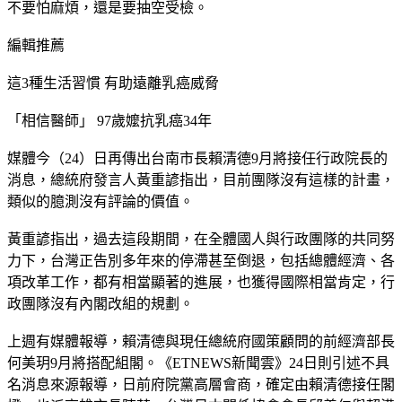
不要怕麻煩，還是要抽空受檢。
編輯推薦
這3種生活習慣 有助遠離乳癌威脅
「相信醫師」 97歲嬤抗乳癌34年
媒體今（24）日再傳出台南市長賴清德9月將接任行政院長的
消息，總統府發言人黃重諺指出，目前團隊沒有這樣的計畫，
類似的臆測沒有評論的價值。
黃重諺指出，過去這段期間，在全體國人與行政團隊的共同努
力下，台灣正告別多年來的停滯甚至倒退，包括總體經濟、各
項改革工作，都有相當顯著的進展，也獲得國際相當肯定，行
政團隊沒有內閣改組的規劃。
上週有媒體報導，賴清德與現任總統府國策顧問的前經濟部長
何美玥9月將搭配組閣。《ETNEWS新聞雲》24日則引述不具
名消息來源報導，日前府院黨高層會商，確定由賴清德接任閣