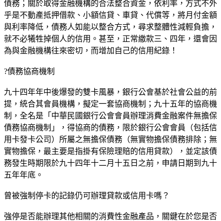
債務；關於取得金融機構的合法整合資金，依利率，方式不外
乎是不動產抵押借款、小額信貸、車貸、代償等，將月付金額
與利率降低，債務人如能以整合方式，尋求整體性減輕負擔，
就不必犧牲掉個人的信用。甚至，正常繳款三、四年，還會因
為與金融機構往來密切，而增加自己的信用紀錄！
?債務協商機制
九十四年年中後爆發的雙卡風暴，銀行公會基於社會公益的前
提，統合其會員機構，擬定一套協商機制；九十五年的協商機
制，全名是「中華民國銀行公會會員辦理消費金融案件無擔保
債務協商機制」，得協商的債務，限於銀行公會會員（包括信
用卡發卡公司）所屬之無擔保債務（無實物擔保債務排除；無
實物擔保，最主要是指掛有保險理賠的信用貸款），並定該債
務發生時期限於九十四年十二月十五日之前，申請日期到九十
五年年底。
曾被強制停卡的記錄仍可辦理貸款或信用卡嗎？
強停是否能辦理其他相關的消費性金融產品，關鍵在於您是否