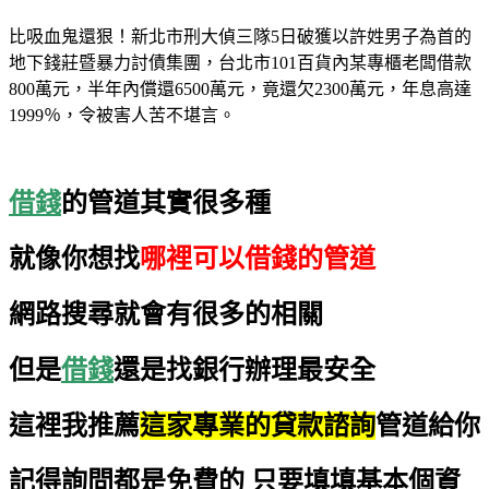
比吸血鬼還狠！新北市刑大偵三隊5日破獲以許姓男子為首的
地下錢莊暨暴力討債集團，台北市101百貨內某專櫃老闆借款
800萬元，半年內償還6500萬元，竟還欠2300萬元，年息高達
1999％，令被害人苦不堪言。
借錢
的管道其實很多種
就像你想找
哪裡可以借錢的管道
網路搜尋就會有很多的相關
但是
借錢
還是找銀行辦理最安全
這裡我推薦
這家專業的貸款諮詢
管道給你
記得詢問都是免費的
只要填填基本個資